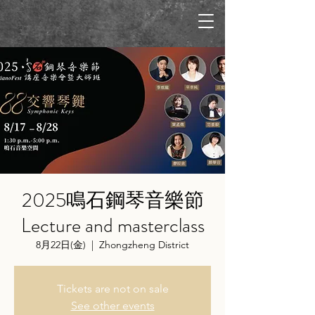
2025鳴石鋼琴音樂節
Lecture and masterclass
8月22日(金)
  |  
Zhongzheng District
Tickets are not on sale
See other events