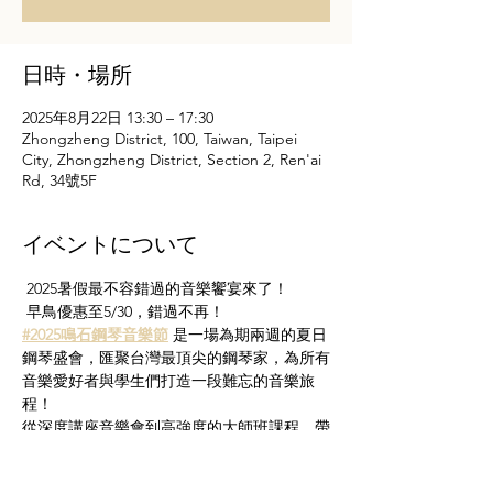
日時・場所
2025年8月22日 13:30 – 17:30
Zhongzheng District, 100, Taiwan, Taipei
City, Zhongzheng District, Section 2, Ren'ai
Rd, 34號5F
イベントについて
 2025暑假最不容錯過的音樂饗宴來了！
 早鳥優惠至5/30，錯過不再！
#2025鳴石鋼琴音樂節
 是一場為期兩週的夏日
鋼琴盛會，匯聚台灣最頂尖的鋼琴家，為所有
音樂愛好者與學生們打造一段難忘的音樂旅
程！
從深度講座音樂會到高強度的大師班課程，帶
你探索音樂藝術的精髓，開啟演奏的無限可能
 每場限量40席，手刀報名搶位！