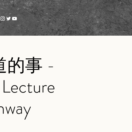
的事 -
cture
inway