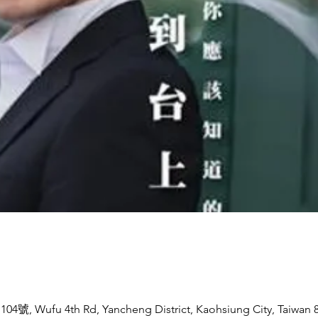
ufu 4th Rd, Yancheng District, Kaohsiung City, Taiwan 