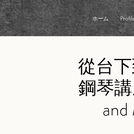
ホーム
Profil
從台下
鋼琴講座
and 