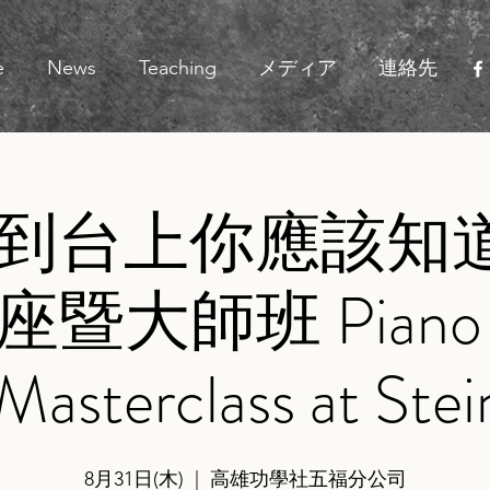
e
News
Teaching
メディア
連絡先
到台上你應該知道
暨大師班 Piano Le
Masterclass at Ste
8月31日(木)
  |  
高雄功學社五福分公司