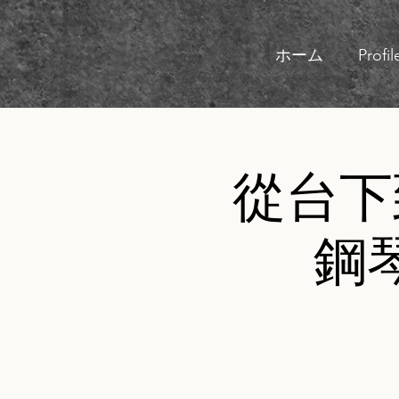
ホーム
Profil
從台下
鋼琴講