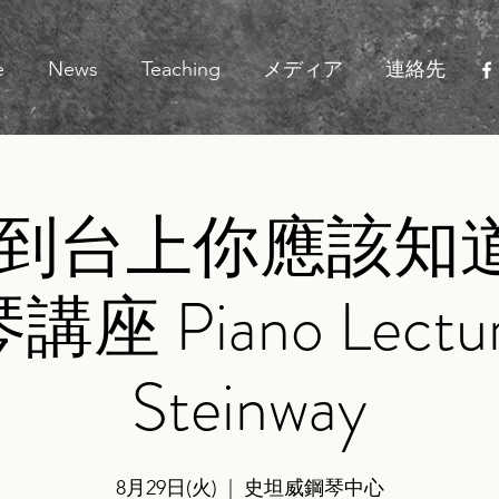
e
News
Teaching
メディア
連絡先
到台上你應該知道
座 Piano Lectur
Steinway
8月29日(火)
  |  
史坦威鋼琴中心