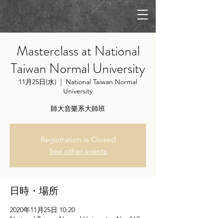
Masterclass at National
Taiwan Normal University
11月25日(水)
  |  
National Taiwan Normal
University
師大音樂系大師班
Registration is Closed
See other events
日時・場所
2020年11月25日 10:20