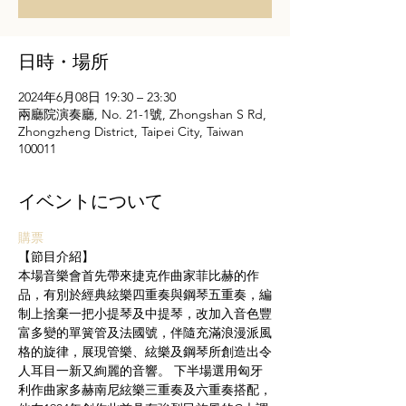
日時・場所
2024年6月08日 19:30 – 23:30
兩廳院演奏廳, No. 21-1號, Zhongshan S Rd,
Zhongzheng District, Taipei City, Taiwan
100011
イベントについて
購票
【節目介紹】
本場音樂會首先帶來捷克作曲家菲比赫的作
品，有別於經典絃樂四重奏與鋼琴五重奏，編
制上捨棄一把小提琴及中提琴，改加入音色豐
富多變的單簧管及法國號，伴隨充滿浪漫派風
格的旋律，展現管樂、絃樂及鋼琴所創造出令
人耳目一新又絢麗的音響。 下半場選用匈牙
利作曲家多赫南尼絃樂三重奏及六重奏搭配，