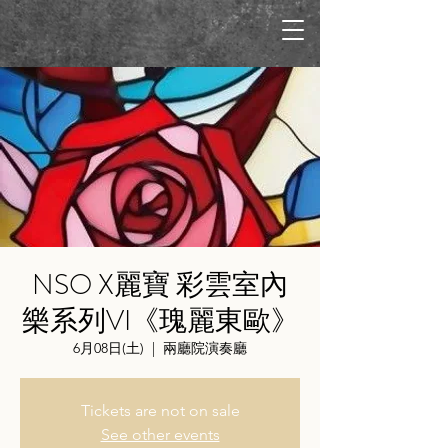
NSO X麗寶 彩雲室內
樂系列VI《瑰麗東歐》
6月08日(土)
  |  
兩廳院演奏廳
Tickets are not on sale
See other events