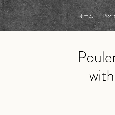
ホーム
Profil
Poule
with