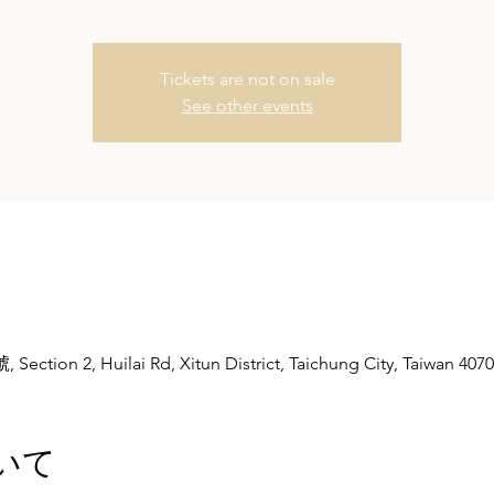
Tickets are not on sale
See other events
on 2, Huilai Rd, Xitun District, Taichung City, Taiwan 407
いて