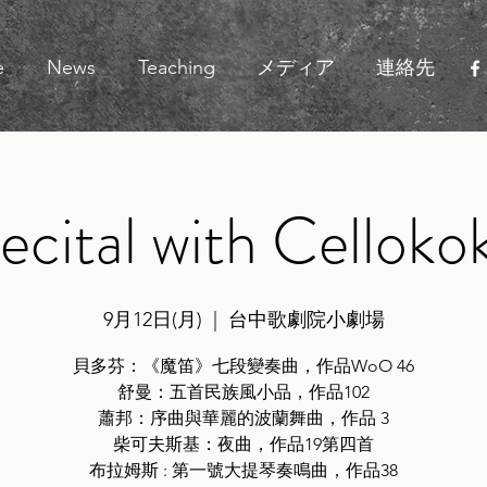
e
News
Teaching
メディア
連絡先
ecital with Celloko
9月12日(月)
  |  
台中歌劇院小劇場
貝多芬：《魔笛》七段變奏曲，作品WoO 46
舒曼：五首民族風小品，作品102
蕭邦：序曲與華麗的波蘭舞曲，作品 3
柴可夫斯基：夜曲，作品19第四首