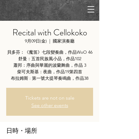
Recital with Cellokoko
9月09日(金)
  |  
國家演奏廳
貝多芬：《魔笛》七段變奏曲，作品WoO 46
舒曼：五首民族風小品，作品102
蕭邦：序曲與華麗的波蘭舞曲，作品 3
柴可夫斯基：夜曲，作品19第四首
Tickets are not on sale
See other events
日時・場所