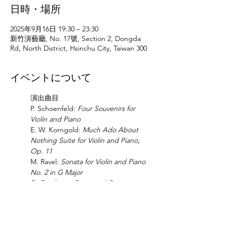
日時・場所
2025年9月16日 19:30 – 23:30
新竹演藝廳, No. 17號, Section 2, Dongda
Rd, North District, Hsinchu City, Taiwan 300
イベントについて
演出曲目
P. Schoenfeld: 
Four Souvenirs for 
Violin and Piano
E. W. Korngold: 
Much Ado About 
Nothing Suite for Violin and Piano, 
Op. 11
M. Ravel: 
Sonata for Violin and Piano 
No. 2 in G Major
G. Gershwin: 
Porgy and Bess
(Transcriptions by J. Heifetz
さらに表示