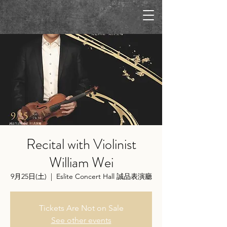
Recital with Violinist
William Wei
9月25日(土)
  |  
Eslite Concert Hall 誠品表演廳
Tickets Are Not on Sale
See other events