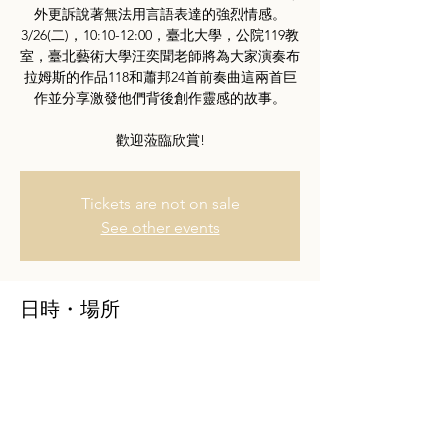
外更訴說著無法用言語表達的強烈情感。
3/26(二)，10:10-12:00，臺北大學，公院119教
室，臺北藝術大學汪奕聞老師將為大家演奏布
拉姆斯的作品118和蕭邦24首前奏曲這兩首巨
作並分享激發他們背後創作靈感的故事。
歡迎蒞臨欣賞!
Tickets are not on sale
See other events
日時・場所
2024年3月26日 10:10 – 10:15
Sanxia District, No. 151號, Daxue Rd, Sanxia
District, New Taipei City, Taiwan 237