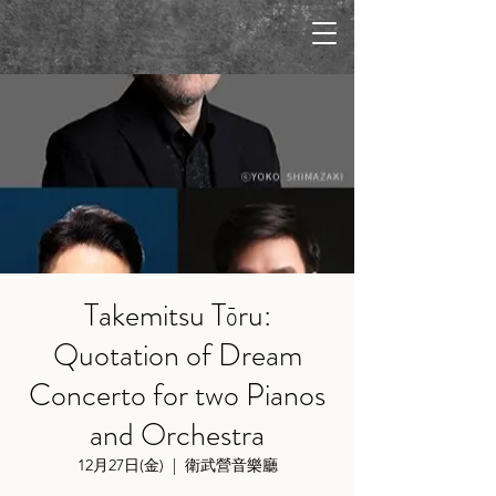
Takemitsu Tōru:
Quotation of Dream
Concerto for two Pianos
and Orchestra
12月27日(金)
  |  
衛武營音樂廳