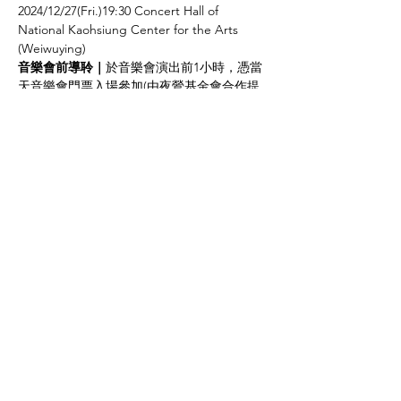
2024/12/27(Fri.)19:30 Concert Hall of 
National Kaohsiung Center for the Arts 
(Weiwuying)
音樂會前導聆｜
於音樂會演出前1小時，憑當
天音樂會門票入場參加(由夜鶯基金會合作提
供)
指揮／野平一郎

Conductor: Ichiro Nodaira
鋼琴／
盧易之
、
汪奕聞
Piano: 
Yi-Chih Lu
, 
Evan Wong
【曲目】Program
さらに表示
このイベントをシェア