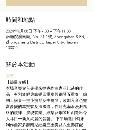
時間和地點
2024年6月08日 下午7:30 – 下午11:30
兩廳院演奏廳, No. 21-1號, Zhongshan S Rd,
Zhongzheng District, Taipei City, Taiwan
100011
關於本活動
購票
【節目介紹】
本場音樂會首先帶來捷克作曲家菲比赫的作
品，有別於經典絃樂四重奏與鋼琴五重奏，編
制上捨棄一把小提琴及中提琴，改加入音色豐
富多變的單簧管及法國號，伴隨充滿浪漫派風
格的旋律，展現管樂、絃樂及鋼琴所創造出令
人耳目一新又絢麗的音響。 下半場選用匈牙
利作曲家多赫南尼絃樂三重奏及六重奏搭配，