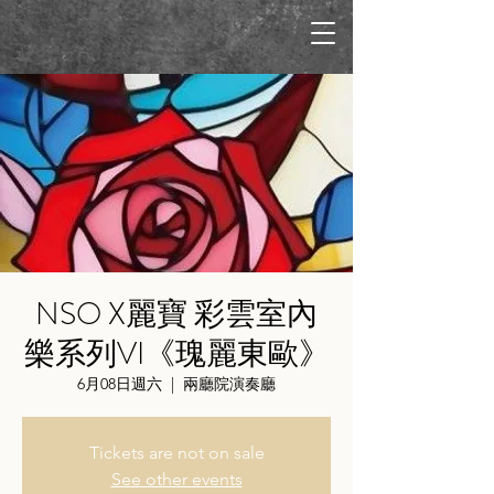
NSO X麗寶 彩雲室內
樂系列VI《瑰麗東歐》
6月08日週六
  |  
兩廳院演奏廳
Tickets are not on sale
See other events