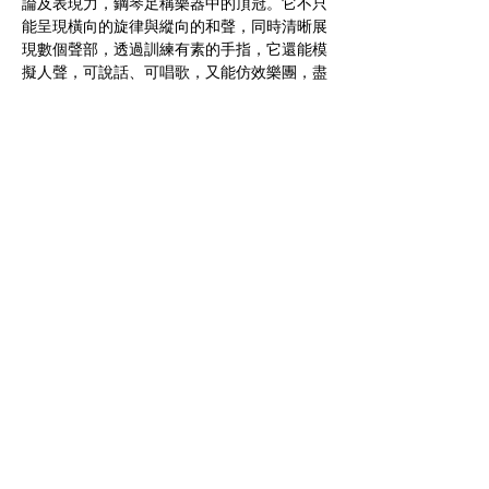
論及表現力，鋼琴足稱樂器中的頂冠。它不只
能呈現橫向的旋律與縱向的和聲，同時清晰展
現數個聲部，透過訓練有素的手指，它還能模
擬人聲，可說話、可唱歌，又能仿效樂團，盡
展音色變化與音量層次。雖然無法攜帶，卻是
最個人化的樂器，得以吐露演奏者最多樣的心
事與思考，擁有最廣泛的曲目，豐富一如人
生。論及電影，鋼琴更扮演關鍵角色。從默片
時代不可或缺的配樂，到成為電影主題與主
角，它可說和銀幕與時俱進，一起走入人心。
Mehr anzeigen
Diese Veranstaltung teilen