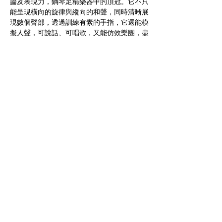
論及表現力，鋼琴足稱樂器中的頂冠。它不只
能呈現橫向的旋律與縱向的和聲，同時清晰展
現數個聲部，透過訓練有素的手指，它還能模
擬人聲，可說話、可唱歌，又能仿效樂團，盡
展音色變化與音量層次。雖然無法攜帶，卻是
最個人化的樂器，得以吐露演奏者最多樣的心
事與思考，擁有最廣泛的曲目，豐富一如人
生。論及電影，鋼琴更扮演關鍵角色。從默片
時代不可或缺的配樂，到成為電影主題與主
角，它可說和銀幕與時俱進，一起走入人心。
顯示更多
分享此活動