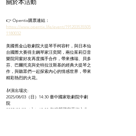
關於本活動
👉 Opentix購票連結：
https://www.opentix.life/event/191203535505
1180032
美國舊金山歌劇院大提琴手柯容軒，與日本仙
台國際大賽得主鋼琴家汪奕聞，兩位茱莉亞音
樂院同窗好友再度攜手合作，帶來佛瑞、貝多
芬、巴爾托克與史特拉汶斯基的經典大提琴之
作，與聽眾們一起探索內心的情感世界，帶來
精彩熱烈的火花。
🎻演出場次:
2025/08/03（日）14:30 臺中國家歌劇院中劇
院
2025/08/09（六）19:30 衛武營國家藝術文化
中心表演廳
顯示更多