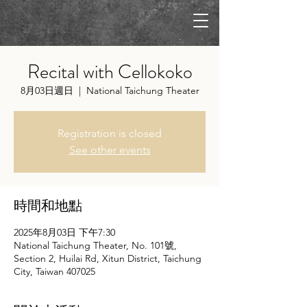
Recital with Cellokoko
8月03日週日
  |  
National Taichung Theater
Registration is closed
See other events
時間和地點
2025年8月03日 下午7:30
National Taichung Theater, No. 101號,
Section 2, Huilai Rd, Xitun District, Taichung
City, Taiwan 407025