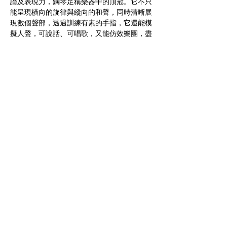
論及表現力，鋼琴足稱樂器中的頂冠。它不只
能呈現橫向的旋律與縱向的和聲，同時清晰展
現數個聲部，透過訓練有素的手指，它還能模
擬人聲，可說話、可唱歌，又能仿效樂團，盡
展音色變化與音量層次。雖然無法攜帶，卻是
最個人化的樂器，得以吐露演奏者最多樣的心
事與思考，擁有最廣泛的曲目，豐富一如人
生。論及電影，鋼琴更扮演關鍵角色。從默片
時代不可或缺的配樂，到成為電影主題與主
角，它可說和銀幕與時俱進，一起走入人心。
Show More
Share this event